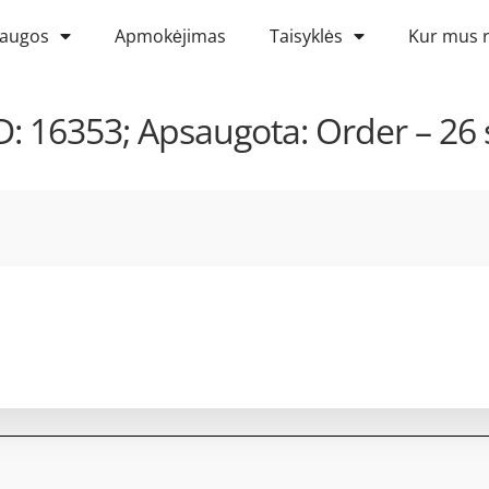
laugos
Apmokėjimas
Taisyklės
Kur mus r
 16353; Apsaugota: Order – 26 