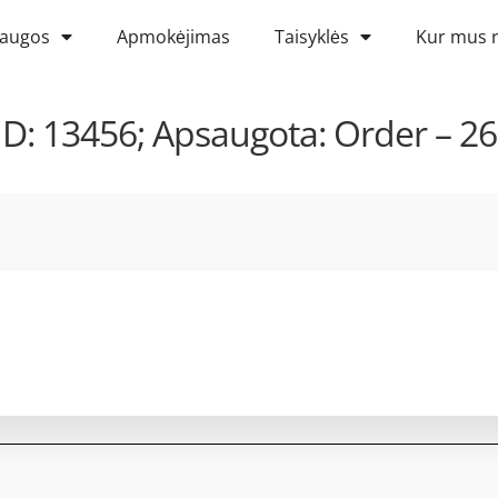
laugos
Apmokėjimas
Taisyklės
Kur mus r
: 13456; Apsaugota: Order – 26