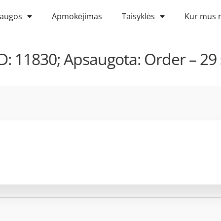
laugos
Apmokėjimas
Taisyklės
Kur mus r
 11830; Apsaugota: Order – 29 